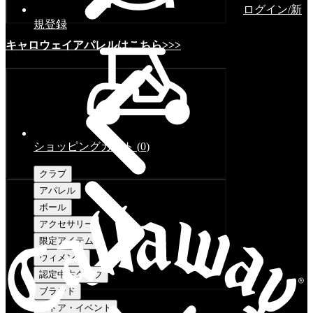
ログイン/新
規登録
キャロウェイアパレルはこちら>>>
ショッピングカート
(
0
)
クラブ
アパレル
ボール
アクセサリー
限定アイテム
ウィメンズ
認定中古クラブ
ブランド
ストア・イベント