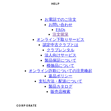
HELP
お電話でのご注文
お問い合わせ
FAQs
注文状況
オンライン下取りサービス
認定中古クラブとは
クラブレンタル
法人向けサービス
製品保証について
模倣品について
オンライン詐欺についての注意喚起
返品ポリシー
支払方法・配送について
製品カタログ
販売店検索
CORPORATE