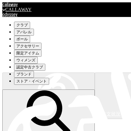
callaway
CALLAWAY
odyssey
ODYSSEY
travismathew
クラブ
アパレル
ボール
outlet
アクセサリー
OUTLET
限定アイテム
ウィメンズ
キャロウェイアパレルはこちら>>>
認定中古クラブ
ブランド
ストア・イベント
注文状況
キャロウェイアパレルはこちら>>>