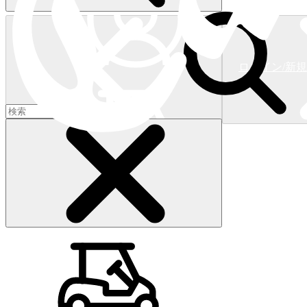
ログイン/新
ショッピングカート
(
0
)