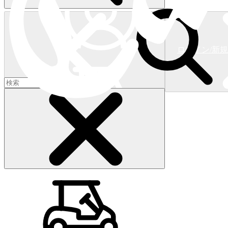
ログイン/新
ショッピングカート
(
0
)