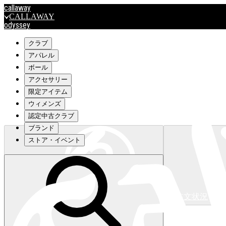
callaway
CALLAWAY
odyssey
ODYSSEY
travismathew
クラブ
アパレル
ボール
outlet
アクセサリー
OUTLET
限定アイテム
ウィメンズ
キャロウェイアパレルはこちら>>>
認定中古クラブ
ブランド
ストア・イベント
注文状況
キャロウェイアパレルはこちら>>>