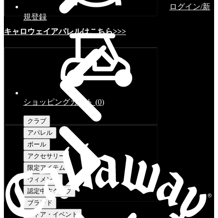
ログイン/新
規登録
キャロウェイアパレルはこちら>>>
ショッピングカート
(
0
)
クラブ
アパレル
ボール
アクセサリー
限定アイテム
ウィメンズ
認定中古クラブ
ブランド
ストア・イベント