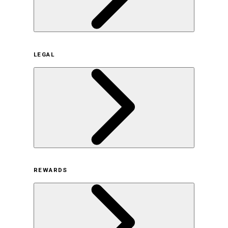
企業概要
LEGAL
サステナビリティの取り組み（日本）
サステナビリティの取り組み（米国/英語）
ヒストリー
採用情報
利用規約
REWARDS
オンラインストア利用規約
プライバシーポリシー
特定商取引法に基づく表示
古物営業法に基づく表示