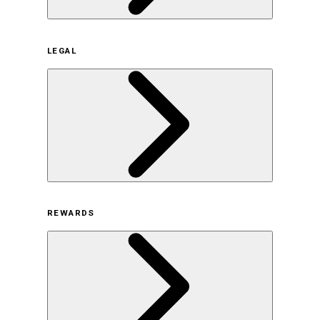
企業概要
LEGAL
サステナビリティの取り組み（日本）
サステナビリティの取り組み（米国/英語）
ヒストリー
採用情報
利用規約
REWARDS
オンラインストア利用規約
プライバシーポリシー
特定商取引法に基づく表示
古物営業法に基づく表示