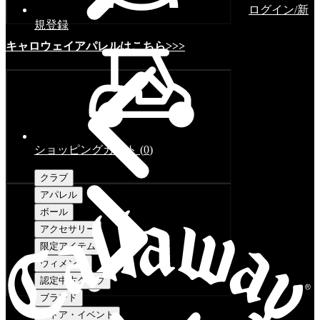
ログイン/新
規登録
キャロウェイアパレルはこちら>>>
ショッピングカート
(
0
)
クラブ
アパレル
ボール
アクセサリー
限定アイテム
ウィメンズ
認定中古クラブ
ブランド
ストア・イベント