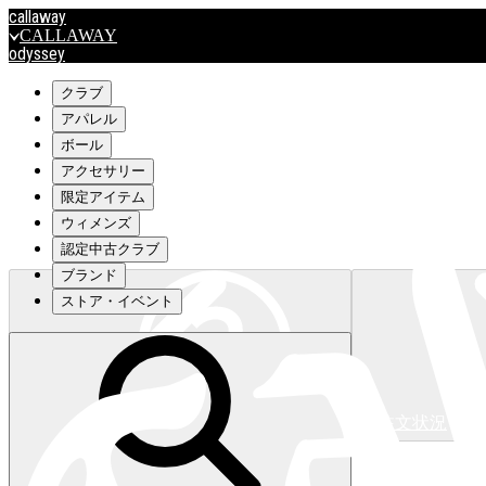
callaway
CALLAWAY
odyssey
ODYSSEY
travismathew
クラブ
アパレル
ボール
outlet
アクセサリー
OUTLET
限定アイテム
ウィメンズ
キャロウェイアパレルはこちら>>>
認定中古クラブ
ブランド
ストア・イベント
注文状況
キャロウェイアパレルはこちら>>>