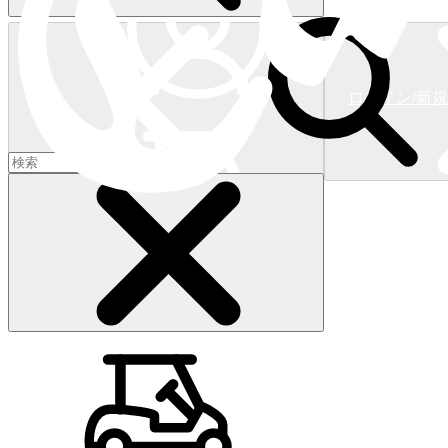
ログイン/新
ショッピングカート
(
0
)