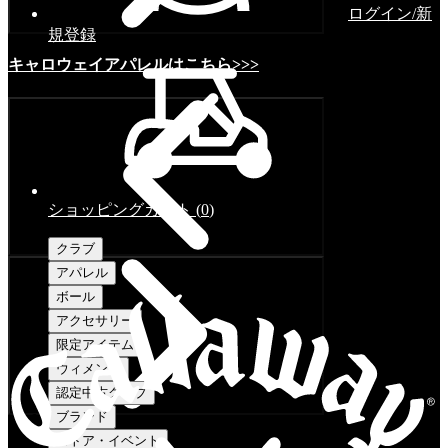
ログイン/新
規登録
キャロウェイアパレルはこちら>>>
ショッピングカート
(
0
)
クラブ
アパレル
ボール
アクセサリー
限定アイテム
ウィメンズ
認定中古クラブ
ブランド
ストア・イベント