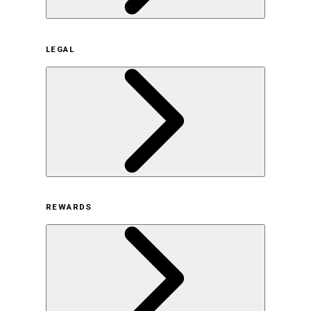
企業概要
LEGAL
サステナビリティの取り組み（日本）
サステナビリティの取り組み（米国/英語）
ヒストリー
採用情報
利用規約
REWARDS
オンラインストア利用規約
プライバシーポリシー
特定商取引法に基づく表示
古物営業法に基づく表示