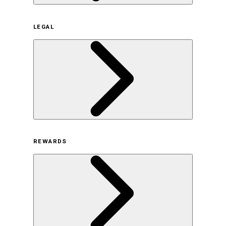
企業概要
LEGAL
サステナビリティの取り組み（日本）
サステナビリティの取り組み（米国/英語）
ヒストリー
採用情報
利用規約
REWARDS
オンラインストア利用規約
プライバシーポリシー
特定商取引法に基づく表示
古物営業法に基づく表示