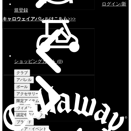
ログイン/新
規登録
キャロウェイアパレルはこちら>>>
ショッピングカート
(
0
)
クラブ
アパレル
ボール
アクセサリー
限定アイテム
ウィメンズ
認定中古クラブ
ブランド
ストア・イベント