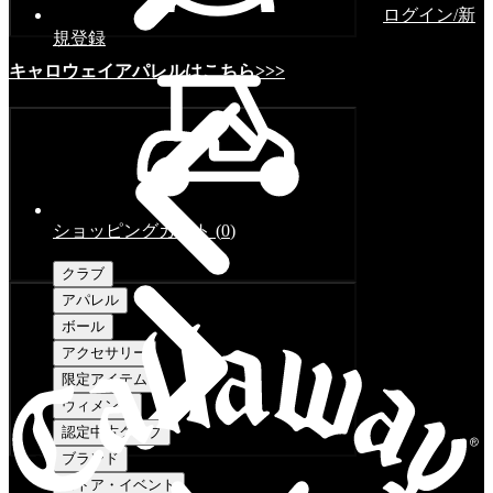
ログイン/新
規登録
キャロウェイアパレルはこちら>>>
ショッピングカート
(
0
)
クラブ
アパレル
ボール
アクセサリー
限定アイテム
ウィメンズ
認定中古クラブ
ブランド
ストア・イベント