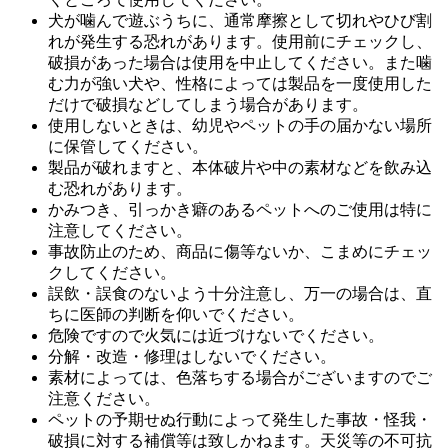
犬が噛んで遊ぶうちに、通常摩擦として切れやひび割
れが発生する恐れがあります。使用前にチェックし、
破損があった場合は使用を中止してください。また噛
む力が強い犬や、性格によっては製品を一度使用した
だけで破損などしてしまう場合があります。
使用しないときは、幼児やペットの手の届かない場所
に保管してください。
製品が破れますと、本体破片や中の素材などを飲み込
む恐れがあります。
かみつき、引っかき癖のあるペットへのご使用は特に
注意してください。
事故防止のため、商品に傷等ないか、こまめにチェッ
クしてください。
誤飲・誤食のないよう十分注意し、万一の場合は、直
ちに医師の判断を仰いでください。
危険ですので火気には近づけないでください。
分解・改造・修理はしないでください。
素材によっては、色落ちする場合がございますのでご
注意ください。
ペットの予期せぬ行動によって発生した事故・怪我・
破損に対する補償等は致しかねます。天災等の不可抗