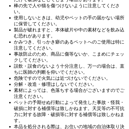
棒の先で人や猫を傷つけないように注意してくださ
い。
使用しないときは、幼児やペットの手の届かない場所
に保管してください。
製品が破れますと、本体破片や中の素材などを飲み込
む恐れがあります。
かみつき、引っかき癖のあるペットへのご使用は特に
注意してください。
事故防止のため、商品に傷等ないか、こまめにチェッ
クしてください。
誤飲・誤食のないよう十分注意し、万一の場合は、直
ちに医師の判断を仰いでください。
危険ですので火気には近づけないでください。
分解・改造・修理はしないでください。
素材によっては、色落ちする場合がございますのでご
注意ください。
ペットの予期せぬ行動によって発生した事故・怪我・
破損に対する補償等は致しかねます。天災等の不可抗
力に対する故障・破損等に対する補償等は致しかねま
す。
本品を処分される際は、お住いの地域の自治体取り決