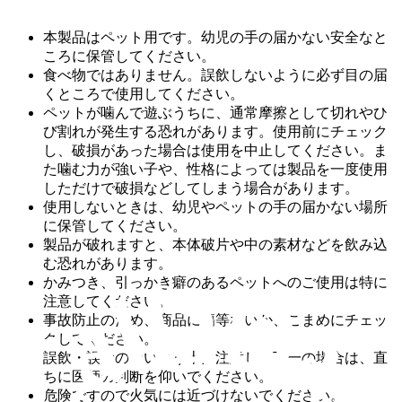
本製品はペット用です。幼児の手の届かない安全なと
ころに保管してください。
食べ物ではありません。誤飲しないように必ず目の届
くところで使用してください。
ペットが噛んで遊ぶうちに、通常摩擦として切れやひ
び割れが発生する恐れがあります。使用前にチェック
し、破損があった場合は使用を中止してください。ま
た噛む力が強い子や、性格によっては製品を一度使用
しただけで破損などしてしまう場合があります。
使用しないときは、幼児やペットの手の届かない場所
に保管してください。
製品が破れますと、本体破片や中の素材などを飲み込
む恐れがあります。
かみつき、引っかき癖のあるペットへのご使用は特に
注意してください。
事故防止のため、商品に傷等ないか、こまめにチェッ
クしてください。
誤飲・誤食のないよう十分注意し、万一の場合は、直
ちに医師の判断を仰いでください。
危険ですので火気には近づけないでください。