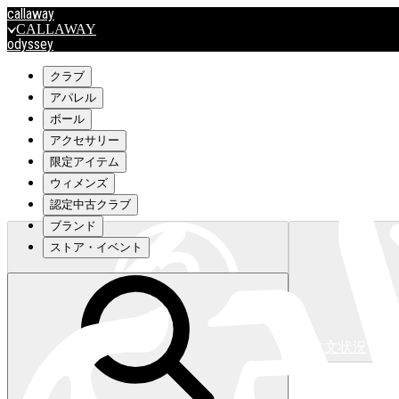
callaway
CALLAWAY
odyssey
ODYSSEY
travismathew
クラブ
アパレル
ボール
outlet
アクセサリー
OUTLET
限定アイテム
ウィメンズ
キャロウェイアパレルはこちら>>>
認定中古クラブ
ブランド
ストア・イベント
注文状況
キャロウェイアパレルはこちら>>>