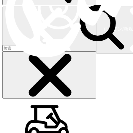
ログイン/新
ショッピングカート
(
0
)