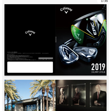
1
/
36