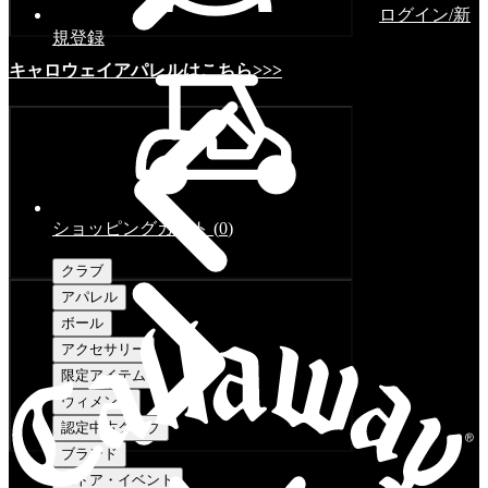
ログイン/新
規登録
キャロウェイアパレルはこちら>>>
ショッピングカート
(
0
)
クラブ
アパレル
ボール
アクセサリー
限定アイテム
ウィメンズ
認定中古クラブ
ブランド
ストア・イベント