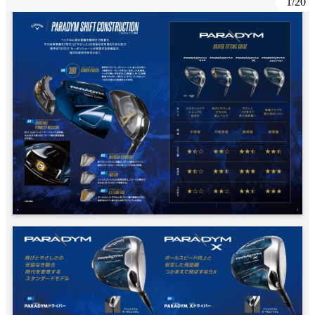
1
/
20