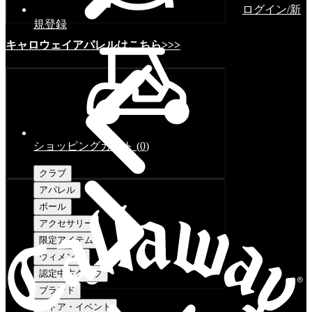
ログイン/新
規登録
キャロウェイアパレルはこちら>>>
ショッピングカート
(
0
)
クラブ
アパレル
ボール
アクセサリー
限定アイテム
ウィメンズ
認定中古クラブ
ブランド
ストア・イベント