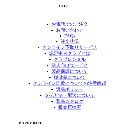
HELP
お電話でのご注文
お問い合わせ
FAQs
注文状況
オンライン下取りサービス
認定中古クラブとは
クラブレンタル
法人向けサービス
製品保証について
模倣品について
オンライン詐欺についての注意喚起
返品ポリシー
支払方法・配送について
製品カタログ
販売店検索
CORPORATE