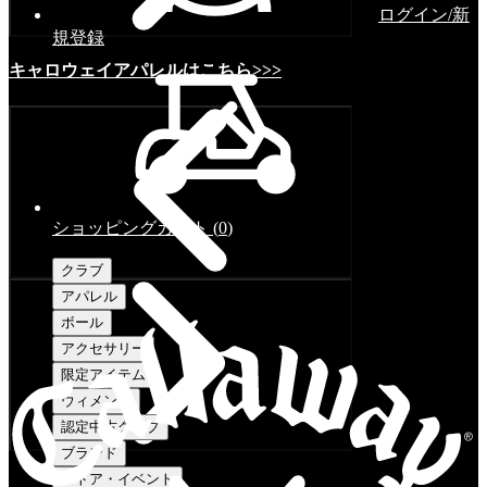
ログイン/新
規登録
キャロウェイアパレルはこちら>>>
ショッピングカート
(
0
)
クラブ
アパレル
ボール
アクセサリー
限定アイテム
ウィメンズ
認定中古クラブ
ブランド
ストア・イベント