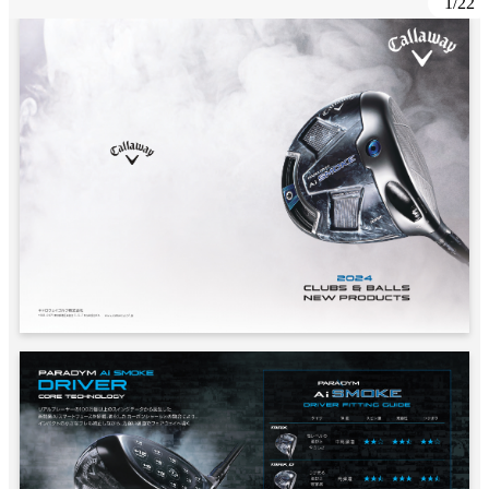
1
/
22