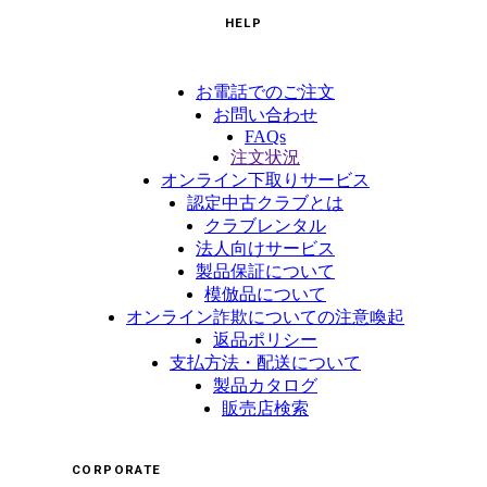
HELP
お電話でのご注文
お問い合わせ
FAQs
注文状況
オンライン下取りサービス
認定中古クラブとは
クラブレンタル
法人向けサービス
製品保証について
模倣品について
オンライン詐欺についての注意喚起
返品ポリシー
支払方法・配送について
製品カタログ
販売店検索
CORPORATE