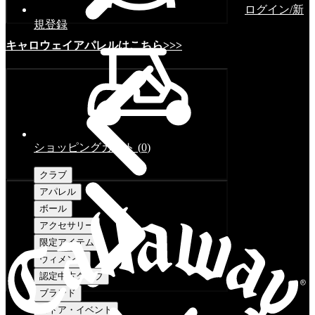
ログイン/新
規登録
キャロウェイアパレルはこちら>>>
ショッピングカート
(
0
)
クラブ
アパレル
ボール
アクセサリー
限定アイテム
ウィメンズ
認定中古クラブ
ブランド
ストア・イベント