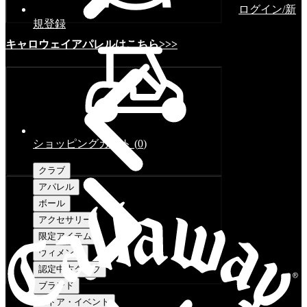
ログイン/新
規登録
キャロウェイアパレルはこちら>>>
ショッピングカート
(
0
)
クラブ
アパレル
ボール
アクセサリー
限定アイテム
ウィメンズ
認定中古クラブ
ブランド
ストア・イベント