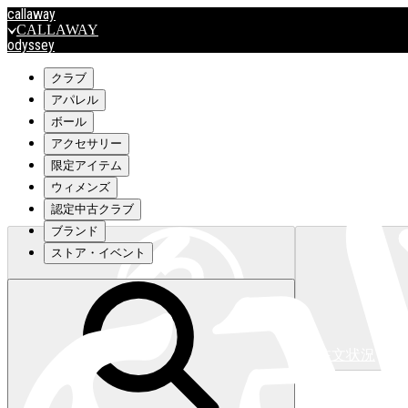
callaway
CALLAWAY
odyssey
ODYSSEY
travismathew
クラブ
アパレル
ボール
outlet
アクセサリー
OUTLET
限定アイテム
ウィメンズ
キャロウェイアパレルはこちら>>>
認定中古クラブ
ブランド
ストア・イベント
注文状況
キャロウェイアパレルはこちら>>>