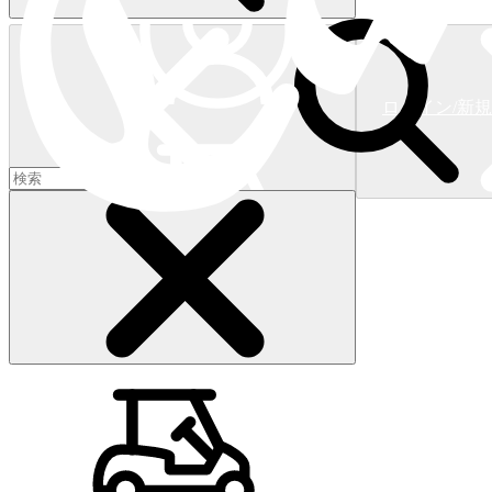
ログイン/新
ショッピングカート
(
0
)