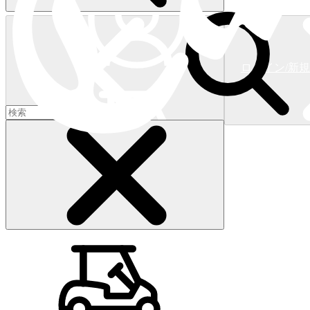
ログイン/新
ショッピングカート
(
0
)