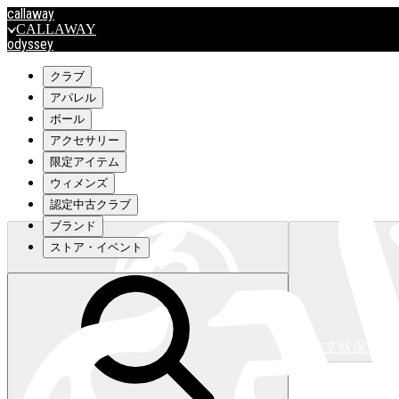
callaway
CALLAWAY
odyssey
ODYSSEY
travismathew
クラブ
アパレル
ボール
outlet
アクセサリー
OUTLET
限定アイテム
ウィメンズ
キャロウェイアパレルはこちら>>>
認定中古クラブ
ブランド
ストア・イベント
注文状況
キャロウェイアパレルはこちら>>>