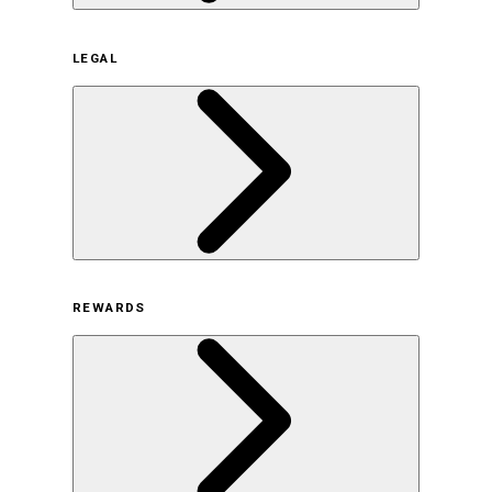
企業概要
LEGAL
サステナビリティの取り組み（日本）
サステナビリティの取り組み（米国/英語）
ヒストリー
採用情報
利用規約
REWARDS
オンラインストア利用規約
プライバシーポリシー
特定商取引法に基づく表示
古物営業法に基づく表示