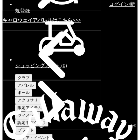
ログイン/新
規登録
キャロウェイアパレルはこちら>>>
ショッピングカート
(
0
)
クラブ
アパレル
ボール
アクセサリー
限定アイテム
ウィメンズ
認定中古クラブ
ブランド
ストア・イベント