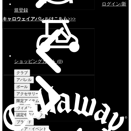
ログイン/新
規登録
キャロウェイアパレルはこちら>>>
ショッピングカート
(
0
)
クラブ
アパレル
ボール
アクセサリー
限定アイテム
ウィメンズ
認定中古クラブ
ブランド
ストア・イベント