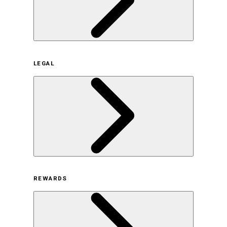
企業概要
LEGAL
サステナビリティの取り組み（日本）
サステナビリティの取り組み（米国/英語）
ヒストリー
採用情報
利用規約
REWARDS
オンラインストア利用規約
プライバシーポリシー
特定商取引法に基づく表示
古物営業法に基づく表示