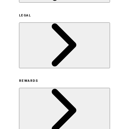
企業概要
LEGAL
サステナビリティの取り組み（日本）
サステナビリティの取り組み（米国/英語）
ヒストリー
採用情報
利用規約
REWARDS
オンラインストア利用規約
プライバシーポリシー
特定商取引法に基づく表示
古物営業法に基づく表示