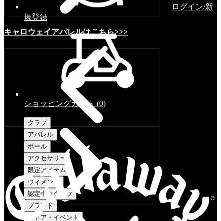
ログイン/新
規登録
キャロウェイアパレルはこちら>>>
ショッピングカート
(
0
)
クラブ
アパレル
ボール
アクセサリー
限定アイテム
ウィメンズ
認定中古クラブ
ブランド
ストア・イベント