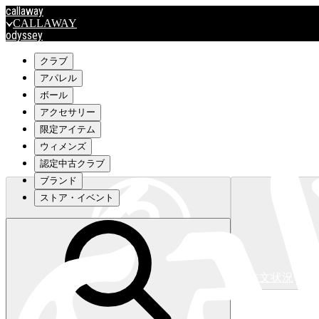
callaway
CALLAWAY
odyssey
ODYSSEY
travismathew
クラブ
アパレル
ボール
outlet
アクセサリー
OUTLET
限定アイテム
ウィメンズ
キャロウェイアパレルはこちら>>>
認定中古クラブ
ブランド
ストア・イベント
注文状況
キャロウェイアパレルはこちら>>>