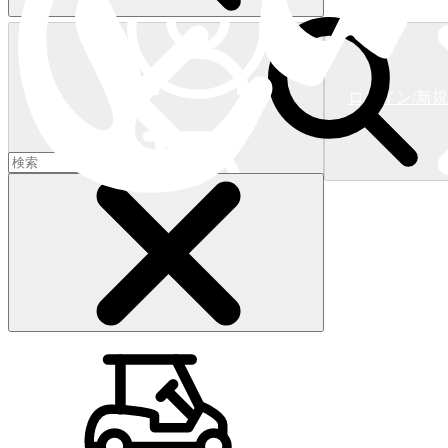
ログイン/新
ショッピングカート
(
0
)