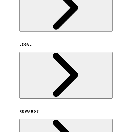
企業概要
LEGAL
サステナビリティの取り組み（日本）
サステナビリティの取り組み（米国/英語）
ヒストリー
採用情報
利用規約
REWARDS
オンラインストア利用規約
プライバシーポリシー
特定商取引法に基づく表示