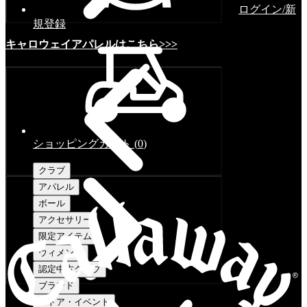
ログイン/新
規登録
キャロウェイアパレルはこちら>>>
ショッピングカート
(
0
)
クラブ
アパレル
ボール
アクセサリー
限定アイテム
ウィメンズ
認定中古クラブ
ブランド
ストア・イベント