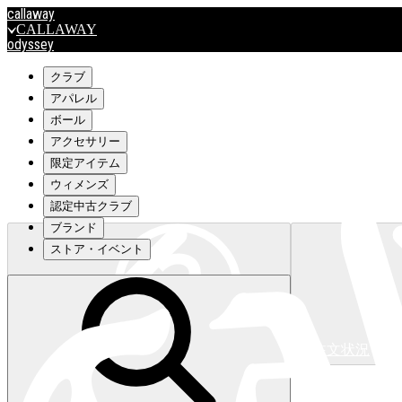
callaway
CALLAWAY
odyssey
ODYSSEY
travismathew
クラブ
アパレル
ボール
outlet
アクセサリー
OUTLET
限定アイテム
ウィメンズ
キャロウェイアパレルはこちら>>>
認定中古クラブ
ブランド
ストア・イベント
注文状況
キャロウェイアパレルはこちら>>>