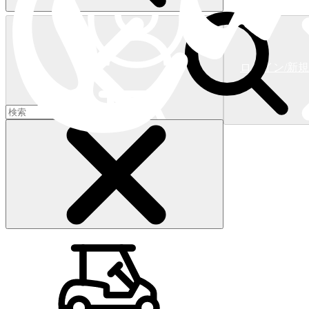
ログイン/新
ショッピングカート
(
0
)