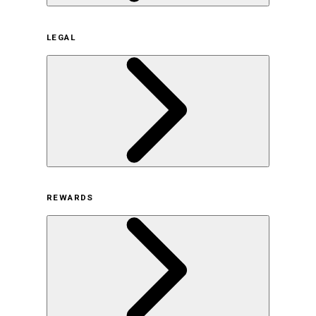
企業概要
LEGAL
サステナビリティの取り組み（日本）
サステナビリティの取り組み（米国/英語）
ヒストリー
採用情報
利用規約
REWARDS
オンラインストア利用規約
プライバシーポリシー
特定商取引法に基づく表示
古物営業法に基づく表示