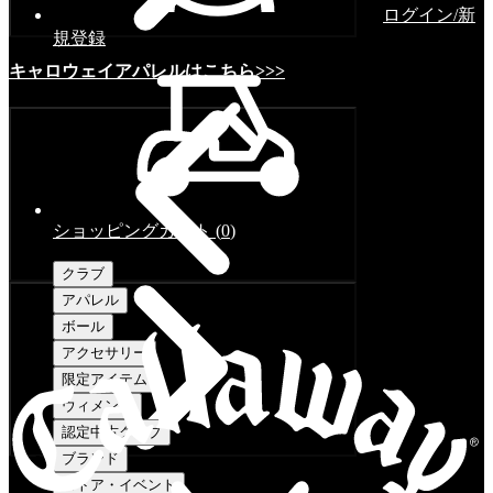
ログイン/新
規登録
キャロウェイアパレルはこちら>>>
ショッピングカート
(
0
)
クラブ
アパレル
ボール
アクセサリー
限定アイテム
ウィメンズ
認定中古クラブ
ブランド
ストア・イベント