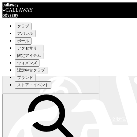
callaway
CALLAWAY
odyssey
ODYSSEY
travismathew
クラブ
アパレル
ボール
outlet
アクセサリー
OUTLET
限定アイテム
ウィメンズ
キャロウェイアパレルはこちら>>>
認定中古クラブ
ブランド
ストア・イベント
注文状況
キャロウェイアパレルはこちら>>>