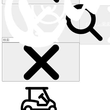
ログイン/新
ショッピングカート
(
0
)