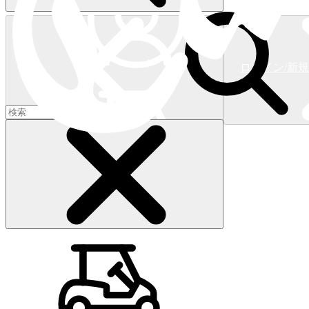
ログイン/新
ショッピングカート
(
0
)