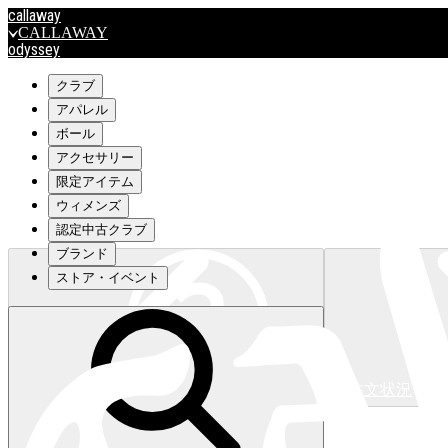
callaway
CALLAWAY
odyssey
ODYSSEY
travismathew
クラブ
アパレル
ボール
outlet
アクセサリー
OUTLET
限定アイテム
ウィメンズ
キャロウェイアパレルはこちら>>>
認定中古クラブ
ブランド
ストア・イベント
注文状況
キャロウェイアパレルはこちら>>>