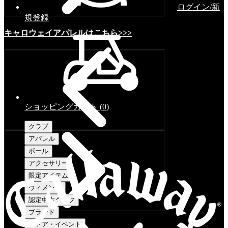
ログイン/新
規登録
キャロウェイアパレルはこちら>>>
ショッピングカート
(
0
)
クラブ
アパレル
ボール
アクセサリー
限定アイテム
ウィメンズ
認定中古クラブ
ブランド
ストア・イベント