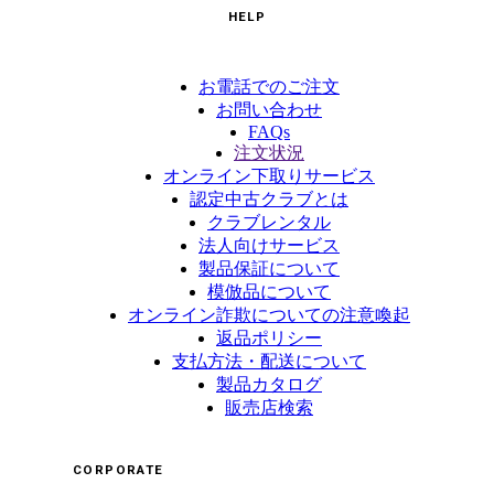
HELP
お電話でのご注文
お問い合わせ
FAQs
注文状況
オンライン下取りサービス
認定中古クラブとは
クラブレンタル
法人向けサービス
製品保証について
模倣品について
オンライン詐欺についての注意喚起
返品ポリシー
支払方法・配送について
製品カタログ
販売店検索
CORPORATE