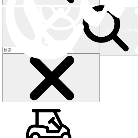
ログイン/新
ショッピングカート
(
0
)