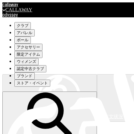
callaway
CALLAWAY
odyssey
ODYSSEY
travismathew
クラブ
アパレル
ボール
outlet
アクセサリー
OUTLET
限定アイテム
ウィメンズ
キャロウェイアパレルはこちら>>>
認定中古クラブ
ブランド
ストア・イベント
注文状況
キャロウェイアパレルはこちら>>>