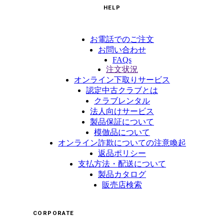
HELP
お電話でのご注文
お問い合わせ
FAQs
注文状況
オンライン下取りサービス
認定中古クラブとは
クラブレンタル
法人向けサービス
製品保証について
模倣品について
オンライン詐欺についての注意喚起
返品ポリシー
支払方法・配送について
製品カタログ
販売店検索
CORPORATE