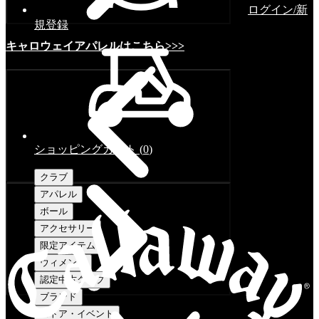
ログイン/新
規登録
キャロウェイアパレルはこちら>>>
ショッピングカート
(
0
)
クラブ
アパレル
ボール
アクセサリー
限定アイテム
ウィメンズ
認定中古クラブ
ブランド
ストア・イベント