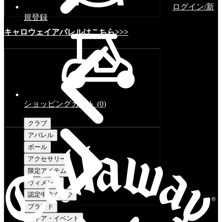
ログイン/新
規登録
キャロウェイアパレルはこちら>>>
ショッピングカート
(
0
)
クラブ
アパレル
ボール
アクセサリー
限定アイテム
ウィメンズ
認定中古クラブ
ブランド
ストア・イベント