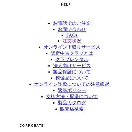
HELP
お電話でのご注文
お問い合わせ
FAQs
注文状況
オンライン下取りサービス
認定中古クラブとは
クラブレンタル
法人向けサービス
製品保証について
模倣品について
オンライン詐欺についての注意喚起
返品ポリシー
支払方法・配送について
製品カタログ
販売店検索
CORPORATE