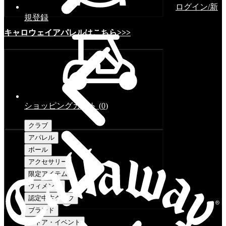
ログイン/新
規登録
キャロウェイアパレルはこちら>>>
ショッピングカート
(
0
)
クラブ
アパレル
ボール
アクセサリー
限定アイテム
ウィメンズ
認定中古クラブ
ブランド
ストア・イベント