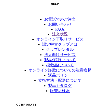
HELP
お電話でのご注文
お問い合わせ
FAQs
注文状況
オンライン下取りサービス
認定中古クラブとは
クラブレンタル
法人向けサービス
製品保証について
模倣品について
オンライン詐欺についての注意喚起
返品ポリシー
支払方法・配送について
製品カタログ
販売店検索
CORPORATE