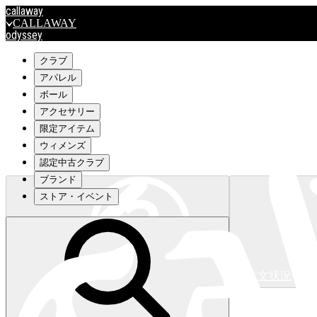
callaway
CALLAWAY
odyssey
ODYSSEY
travismathew
クラブ
アパレル
ボール
outlet
アクセサリー
OUTLET
限定アイテム
ウィメンズ
キャロウェイアパレルはこちら>>>
認定中古クラブ
ブランド
ストア・イベント
注文状況
キャロウェイアパレルはこちら>>>