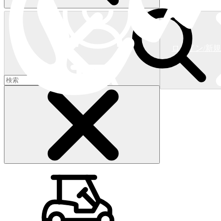
ログイン/新
ショッピングカート
(
0
)