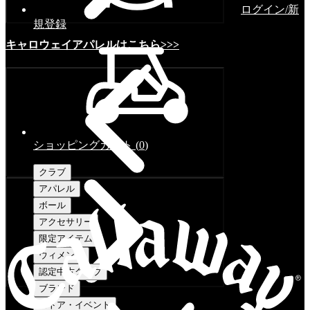
ログイン/新
規登録
キャロウェイアパレルはこちら>>>
ショッピングカート
(
0
)
クラブ
アパレル
ボール
アクセサリー
限定アイテム
ウィメンズ
認定中古クラブ
ブランド
ストア・イベント