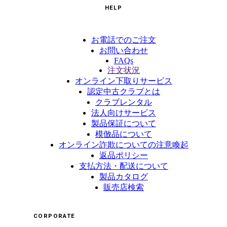
HELP
お電話でのご注文
お問い合わせ
FAQs
注文状況
オンライン下取りサービス
認定中古クラブとは
クラブレンタル
法人向けサービス
製品保証について
模倣品について
オンライン詐欺についての注意喚起
返品ポリシー
支払方法・配送について
製品カタログ
販売店検索
CORPORATE