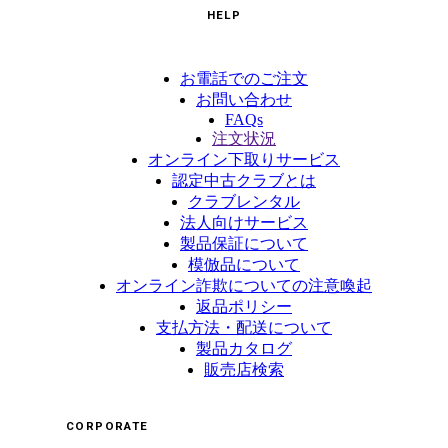
HELP
お電話でのご注文
お問い合わせ
FAQs
注文状況
オンライン下取りサービス
認定中古クラブとは
クラブレンタル
法人向けサービス
製品保証について
模倣品について
オンライン詐欺についての注意喚起
返品ポリシー
支払方法・配送について
製品カタログ
販売店検索
CORPORATE