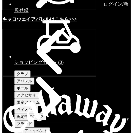
ログイン/新
規登録
キャロウェイアパレルはこちら>>>
ショッピングカート
(
0
)
クラブ
アパレル
ボール
アクセサリー
限定アイテム
ウィメンズ
認定中古クラブ
ブランド
ストア・イベント