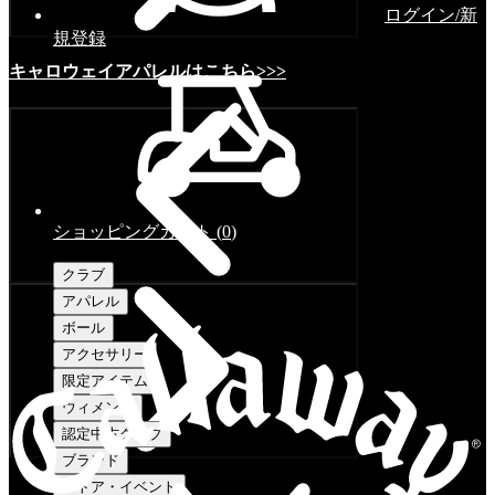
ログイン/新
規登録
キャロウェイアパレルはこちら>>>
ショッピングカート
(
0
)
クラブ
アパレル
ボール
アクセサリー
限定アイテム
ウィメンズ
認定中古クラブ
ブランド
ストア・イベント