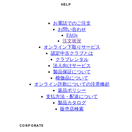
HELP
お電話でのご注文
お問い合わせ
FAQs
注文状況
オンライン下取りサービス
認定中古クラブとは
クラブレンタル
法人向けサービス
製品保証について
模倣品について
オンライン詐欺についての注意喚起
返品ポリシー
支払方法・配送について
製品カタログ
販売店検索
CORPORATE