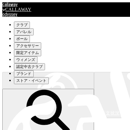
callaway
CALLAWAY
odyssey
ODYSSEY
travismathew
クラブ
アパレル
ボール
outlet
アクセサリー
OUTLET
限定アイテム
ウィメンズ
キャロウェイアパレルはこちら>>>
認定中古クラブ
ブランド
ストア・イベント
注文状況
キャロウェイアパレルはこちら>>>