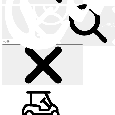
ログイン/新
ショッピングカート
(
0
)