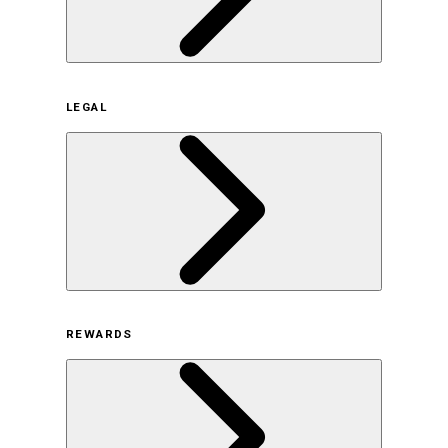
企業概要
LEGAL
サステナビリティの取り組み（日本）
サステナビリティの取り組み（米国/英語）
ヒストリー
採用情報
利用規約
REWARDS
オンラインストア利用規約
プライバシーポリシー
特定商取引法に基づく表示
古物営業法に基づく表示