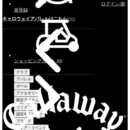
ログイン/新
規登録
キャロウェイアパレルはこちら>>>
ショッピングカート
(
0
)
クラブ
アパレル
ボール
アクセサリー
限定アイテム
ウィメンズ
認定中古クラブ
ブランド
ストア・イベント