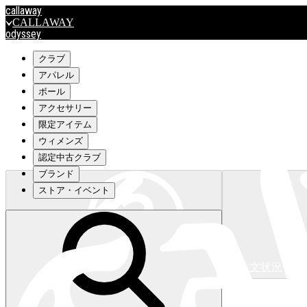
callaway
CALLAWAY
odyssey
ODYSSEY
travismathew
クラブ
アパレル
ボール
outlet
アクセサリー
OUTLET
限定アイテム
ウィメンズ
キャロウェイアパレルはこちら>>>
認定中古クラブ
ブランド
ストア・イベント
注文状況
キャロウェイアパレルはこちら>>>