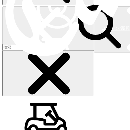
ログイン/新
ショッピングカート
(
0
)