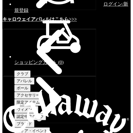
ログイン/新
規登録
キャロウェイアパレルはこちら>>>
ショッピングカート
(
0
)
クラブ
アパレル
ボール
アクセサリー
限定アイテム
ウィメンズ
認定中古クラブ
ブランド
ストア・イベント