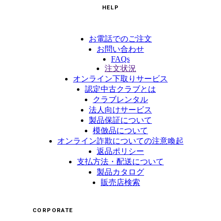
HELP
お電話でのご注文
お問い合わせ
FAQs
注文状況
オンライン下取りサービス
認定中古クラブとは
クラブレンタル
法人向けサービス
製品保証について
模倣品について
オンライン詐欺についての注意喚起
返品ポリシー
支払方法・配送について
製品カタログ
販売店検索
CORPORATE