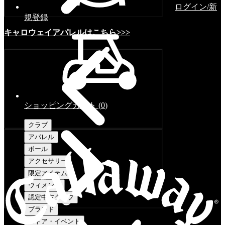
ログイン/新
規登録
キャロウェイアパレルはこちら>>>
ショッピングカート
(
0
)
クラブ
アパレル
ボール
アクセサリー
限定アイテム
ウィメンズ
認定中古クラブ
ブランド
ストア・イベント