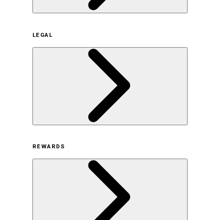
企業概要
LEGAL
サステナビリティの取り組み（日本）
サステナビリティの取り組み（米国/英語）
ヒストリー
採用情報
利用規約
REWARDS
オンラインストア利用規約
プライバシーポリシー
特定商取引法に基づく表示
古物営業法に基づく表示