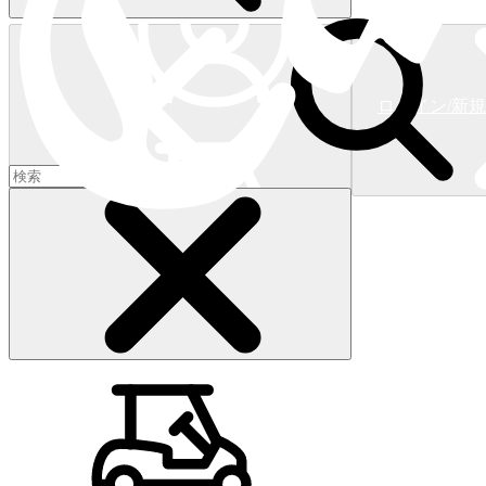
ログイン/新
ショッピングカート
(
0
)