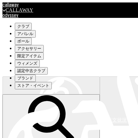
callaway
CALLAWAY
odyssey
ODYSSEY
travismathew
クラブ
アパレル
ボール
outlet
アクセサリー
OUTLET
限定アイテム
ウィメンズ
キャロウェイアパレルはこちら>>>
認定中古クラブ
ブランド
ストア・イベント
注文状況
キャロウェイアパレルはこちら>>>