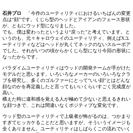
石井プロ
「今作のユーティリティにおけるいちばんの変更
点は“顔”です。くじら型のヘッドとアイアンのフェース形状
が、ともにウッド型になりました。
でも、僕は変わったというより“戻った”と考えています。と
いうのも、元々キャロウェイのユーティリティ、例えばXユ
ーティリティなどはヘッドが丸くてネックのないスルーボア
でした。それがいつの頃からかくじら型になり今回の形状に
なったからです。
パラダイムユーティリティはウッドの開発チームが手がけた
モデルだと思います。いろいろなメーカーのいろいろなクラ
ブを研究し、多くのゴルファーにとって“いい顔”とはどんな
顔なのかを再定義したと言ってもいいくらいすごく完成度が
高い。
構えた時に違和感を覚える人が極めて少ないと思えるきれい
な顔つきで、これは間違いなくポジティブな変化です。
ウッド型のユーティリティで上級者が怖がるのは、つかまり
すぎてヒッカケることだと思いますが、そういうイメージも
全くありません。ユーティリティはしばらくこの流れでいく