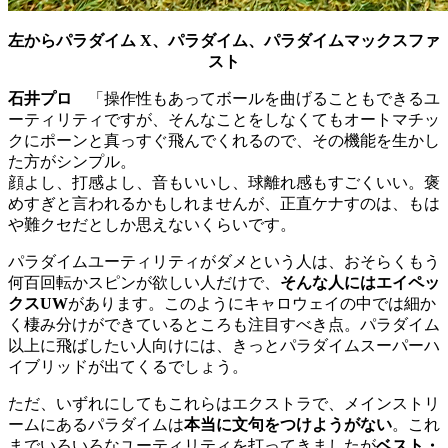
左からパラダイム X、パラダイム、パラダイムマックスファ
スト
石井プロ
「操作性もあってボールを曲げることもできるユ
ーティリティですが、そんなことをしなくてもオートマチッ
クにポーンと真っすぐ飛んでくれるので、その機能を生かし
た方がシンプル。
顔よし、打感よし、音もいいし、球離れ感もすごくいい。褒
めすぎと言われるかもしれませんが、正直ケナすのは、もは
や難クセだとしか思えないくらいです。
パラダイムユーティリティがダメという人は、おそらくもう
何百回転かスピンが欲しい人だけで、
そんな人にはエイペッ
クスUW
があります。このようにキャロウェイの中では細か
く棲み分けができているところも注目すべき点。パラダイム
以上に飛ばしたい人向けには、きっとパラダイムスーパーハ
イブリッドが出てくるでしょう。
ただ、いずれにしてもこれらはエクストラで、メインストリ
ームにあるパラダイムは
本当に文句をつけようがない
。これ
までいろいろなユーティリティを打ってきましたが
ベスト・