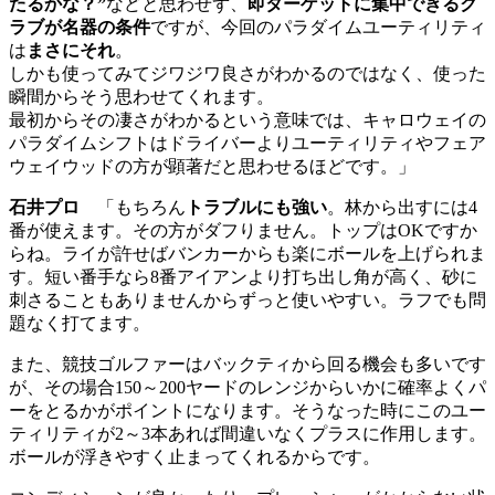
たるかな？”
などと思わせず、
即ターゲットに集中できるク
ラブが名器の条件
ですが、今回のパラダイムユーティリティ
は
まさにそれ
。
しかも使ってみてジワジワ良さがわかるのではなく、使った
瞬間からそう思わせてくれます。
最初からその凄さがわかるという意味では、キャロウェイの
パラダイムシフトはドライバーよりユーティリティやフェア
ウェイウッドの方が顕著だと思わせるほどです。」
石井プロ
「もちろん
トラブルにも強い
。林から出すには4
番が使えます。その方がダフりません。トップはOKですか
らね。ライが許せばバンカーからも楽にボールを上げられま
す。短い番手なら8番アイアンより打ち出し角が高く、砂に
刺さることもありませんからずっと使いやすい。ラフでも問
題なく打てます。
また、競技ゴルファーはバックティから回る機会も多いです
が、その場合150～200ヤードのレンジからいかに確率よくパ
ーをとるかがポイントになります。そうなった時にこのユー
ティリティが2～3本あれば間違いなくプラスに作用します。
ボールが浮きやすく止まってくれるからです。