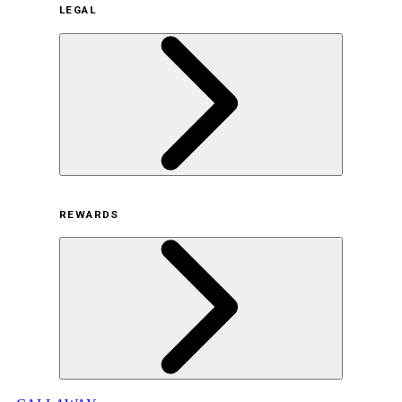
企業概要
LEGAL
サステナビリティの取り組み（日本）
サステナビリティの取り組み（米国/英語）
ヒストリー
採用情報
利用規約
REWARDS
オンラインストア利用規約
プライバシーポリシー
特定商取引法に基づく表示
古物営業法に基づく表示