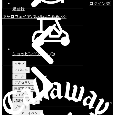
ログイン/新
規登録
キャロウェイアパレルはこちら>>>
ショッピングカート
(
0
)
クラブ
アパレル
ボール
アクセサリー
限定アイテム
ウィメンズ
認定中古クラブ
ブランド
ストア・イベント