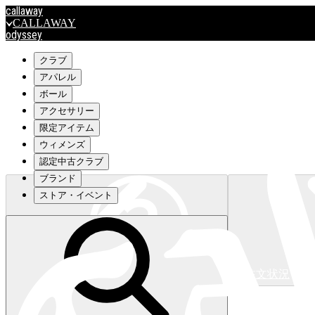
callaway
CALLAWAY
odyssey
ODYSSEY
travismathew
クラブ
アパレル
ボール
outlet
アクセサリー
OUTLET
限定アイテム
ウィメンズ
キャロウェイアパレルはこちら>>>
認定中古クラブ
ブランド
ストア・イベント
注文状況
キャロウェイアパレルはこちら>>>