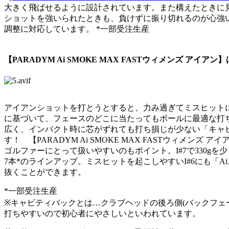
大きく飛ばせるように設計されています。また構えたときに
ショットを強いられたときも、負けずに振り切れるのが心強い！ 番手は3
調整に対応しています。 *一部受注生産
【PARADYM Ai SMOKE MAX FASTウィメンズ 
アイアンショットを打とうとすると、力み過ぎてミスヒット
に基づいて、フェースのどこに当たってもボールに最適な打
広く、インパクト時に芯がずれても打ち損じが少ない「キャ
す！ 【PARADYM Ai SMOKE MAX FASTウ
ゴルファーにとって扱いやすいのもポイント。I#7で330g
7本*のラインアップ。ミスヒットを起こしやすいI#6にも
抜くことができます。
*一部受注生産
※キャビティバックとは…クラブヘッドの後ろ側(バックフェ
打ちやすいので初心者にやさしいといわれています。