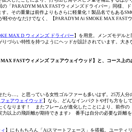
PARADYM MAX FASTウィメンズドライバー」同様、
ます。その重量は前作よりもさらに軽量化！製品名でもあるSMO
れ、見た目が軽やかなだけでなく、【PARADYM Ai SMOKE MAX
SMOKE MAX D ウィメンズ ドライバー
】を用意。メンズモデルと
がりづらい特性を持つようにヘッドが設計されています。大き
 MAX FASTウィメンズ フェアウェイウッド】と、コース上のあらゆ
たら…。と思っている女性ゴルファーも多いはず。25万人分
メンズ フェアウェイウッド
】なら、どんなインパクトや打ち方をし
くなります！ またフレームが進化したことにより、前作の【P
の飛距離が期待できます♪ 番手は自分の必要な距離をセッティング
ティ
】にももちろん「Aiスマートフェース」を搭載。ユーティ