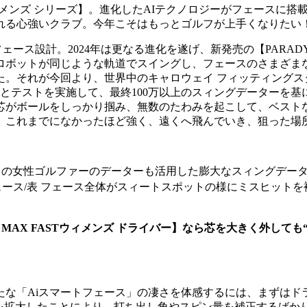
KE ウィメンズ シリーズ】。進化したAIテクノロジーがフェー
れる心強いクラブ。今年こそはもっとゴルフが上手くなりたい
ェース設計。2024年は更なる進化を遂げ、新発売の【PARADY
ロボットが同じような軌道でスイングし、フェースのさまざま
。それが今回より、世界中のキャロウェイ フィッティングス
とテストを実施して、最終100万以上のスィングデーターを基
芯がボールをしっかり掴み、無数のたわみを起こして、ベスト
、これまでになかったほど強く、遠くへ飛んでいき、狙った場
多くの女性ゴルファーのデーターも活用した膨大なスィングデー
ェース/表 フェース全体がスィートスポットの様にミスヒット
KE MAX FASTウィメンズ ドライバー】なら芯を大きく外して
たな「Aiスマートフェース」の凄さを体感するには、まずはド
)を拡大したことにより、打ち出し角やスピン量を補正するばか