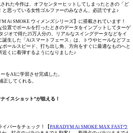
スに搭載された今作は、オフセンターヒットしてしまったときの「ど
！と思っている女性ゴルファーのみなさん、必読ですよ♪
M Ai SMOKE ウィメンズシリーズ】に搭載されています！
な位置でボールを打ったときのデータをインプットしてターゲ
タジオで得た25万人分の、リアルなスイングデータなどをイ
に誕生した「Aiスマートフェース」は、トウやヒールなどフェ
なボールスピード、打ち出し角、方向をすぐに最適なものへと
所近くに着弾するようになりました♪
ターをAIに学習させ完成した。
を補正してくれる。
も“ナイスショット”が狙える！
ライバーをチェック！【
PARADYM Ai SMOKE MAX FASTウ
りか、打点のバラつきまでも勘案し、着弾点のバラツキまでも