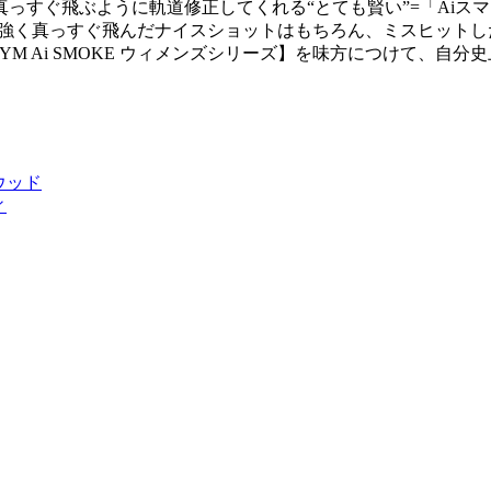
っすぐ飛ぶように軌道修正してくれる“とても賢い”=「Aiス
ボールが力強く真っすぐ飛んだナイスショットはもちろん、ミスヒッ
YM Ai SMOKE ウィメンズシリーズ】を味方につけて、自
イウッド
ィ