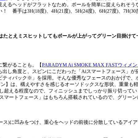
見えるヘッドがフラットなため、ボールを簡単に捉えられそう
H(18度)、4H(21度)、5H(24度)、6H(27度)、7H(
アイアン】はたとえミスヒットしてもボールが上がってグリーン目掛け
に繋がることも。【
PARADYM Ai SMOKE MAX FASTウィ
ち出し角度と、スピンにこだわった「Aiスマートフェース」が
ビティバック※」を採用。そんな優秀なフェースのおかげで、
ィメンズ アイアン】は、構えやすさを感じるオーソドックスな形状、
を少し超える程度なので、フィニッシュまでしっかり振り切っていく
「Aiスマートフェース」はもちろん搭載されているので、グリ
ース)に凹みをつけ、重心をヘッドの前後に分散しているアイ