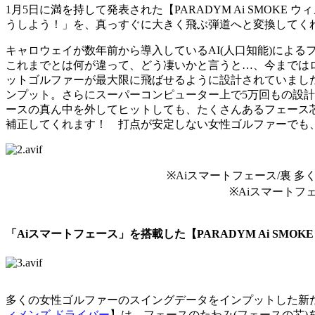
1月5日に満を持して発表された【PARADYM Ai SMO
うしよう！」を、真っすぐに大きく飛ぶ弾道へと変換してく
キャロウェイが数年前から導入しているAI(人口知能)によるフ
これまでとは何が違って、どう凄いかと言うと…、今までは
ットゴルファーが最大限に飛ばせるように設計されていました
ンプット。さらにスーパーコンピューター上で5万回もの設計
ースの真ん中を外してヒットしても、たくさんあるフェース
補正してくれます！ 打点が安定しない女性ゴルファーでも
※Aiスマートフェース/裏 
※Aiスマートフ
「Aiスマートフェース」を搭載した【PARADYM Ai SMO
多くの女性ゴルファーのスイングデータをインプットした新
ィメンズ ドライバー
】は、フェースのたわみ(フェースの芯