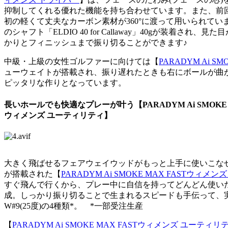
抑制してくれる優れた機能を持ち合わせています。また、前回の「
初の軽くて丈夫なカーボン素材が360°に渡って用いられてい
のシャフト「ELDIO 40 for Callaway」40gが装着さ
かりとフィニッシュまで振り切ることができます♪
中級・上級の女性ゴルファーに向けては【
PARADYM Ai 
ューウェイトが搭載され、振り遅れたときも右にボールが曲
ピッタリな作りとなっています。
長いホールでも快適なプレーが叶う【PARADYM Ai SMOKE
ウィメンズ ユーティリティ】
大きく飛ばせるフェアウェイウッドがもっと上手に使いこなせ
が搭載された【
PARADYM Ai SMOKE MAX FASTウィ
すぐ飛んで行くから、プレー中に自信を持ってどんどん使いた
成。しっかり振り切ることで生まれるスピードも手伝って、実力以上
W#9(25度)の4種類*。 *一部受注生産
【
PARADYM Ai SMOKE MAX FASTウィメンズ ユーティリ