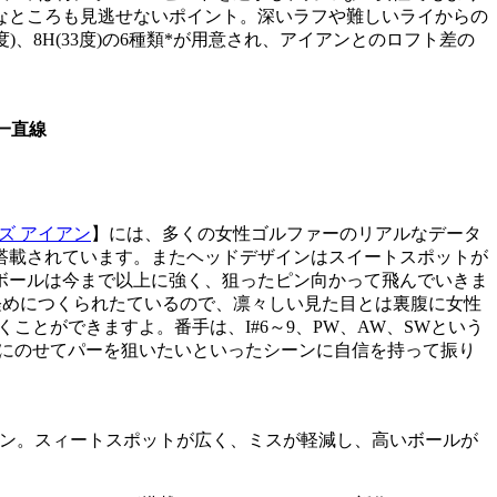
なところも見逃せないポイント。深いラフや難しいライからの
30度)、8H(33度)の6種類*が用意され、アイアンとのロフト差の
て一直線
メンズ アイアン
】には、多くの女性ゴルファーのリアルなデータ
搭載されています。またヘッドデザインはスイートスポットが
ボールは今まで以上に強く、狙ったピン向かって飛んでいきま
重量も軽めにつくられたているので、凛々しい見た目とは裏腹に女性
ことができますよ。番手は、I#6～9、PW、AW、SWという
ーンにのせてパーを狙いたいといったシーンに自信を持って振り
アン。スィートスポットが広く、ミスが軽減し、高いボールが