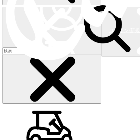
ログイン/新
ショッピングカート
(
0
)