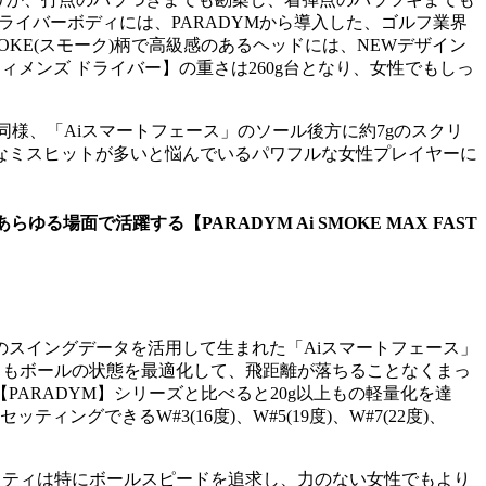
ドライバーボディには、PARADYMから導入した、ゴルフ業界
KE(スモーク)柄で高級感のあるヘッドには、NEWデザイン
 FASTウィメンズ ドライバー】の重さは260g台となり、女性でもしっ
同様、「Aiスマートフェース」のソール後方に約7gのスクリ
なミスヒットが多いと悩んでいるパワフルな女性プレイヤーに
る場面で活躍する【PARADYM Ai SMOKE MAX FAST
のスイングデータを活用して生まれた「Aiスマートフェース」
てもボールの状態を最適化して、飛距離が落ちることなくまっ
ARADYM】シリーズと比べると20g以上もの軽量化を達
できるW#3(16度)、W#5(19度)、W#7(22度)、
リティは特にボールスピードを追求し、力のない女性でもより