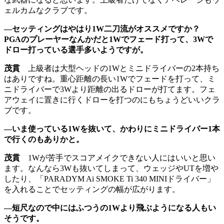
ェルカムなクラブです。
―セッティングはやはり1W二刀流がオススメですか？
PGAのプレーヤーなんかだと1Wでフェード打って、3Wで
ドロー打っている選手多いようですが。
茂貫
上級者は大型ヘッドの1Wとミニドライバーの2本持ち
はありですね。重心距離の長い1Wでフェードを打って、ミ
ニドライバーで3Wより距離の出るドローが打てます。フェ
アウェイに置きに行くドローを打つのにもちょうどいいクラ
ブです。
―いま使っている1Wを抜いて、かわりにミニドライバー1本
で行くのもありかと。
茂貫
1Wが苦手でスコアメイクできない人にはいいと思い
ます。なんなら3Wも抜いてしまって、ウェッジやUTを増や
したり、「PARADYM Ai SMOKE Ti 340 MINIドライバー」
を入れることでセッティングの幅が広がります。
―短尺なので中にはふつうの1Wより飛ぶようになる人もい
そうです。