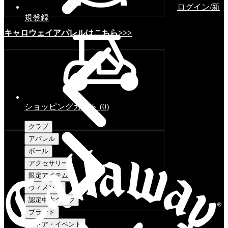
ログイン/新
規登録
キャロウェイアパレルはこちら>>>
ショッピングカート
(
0
)
クラブ
アパレル
ボール
アクセサリー
限定アイテム
ウィメンズ
認定中古クラブ
ブランド
ストア・イベント