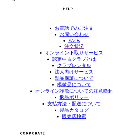
HELP
お電話でのご注文
お問い合わせ
FAQs
注文状況
オンライン下取りサービス
認定中古クラブとは
クラブレンタル
法人向けサービス
製品保証について
模倣品について
オンライン詐欺についての注意喚起
返品ポリシー
支払方法・配送について
製品カタログ
販売店検索
CORPORATE