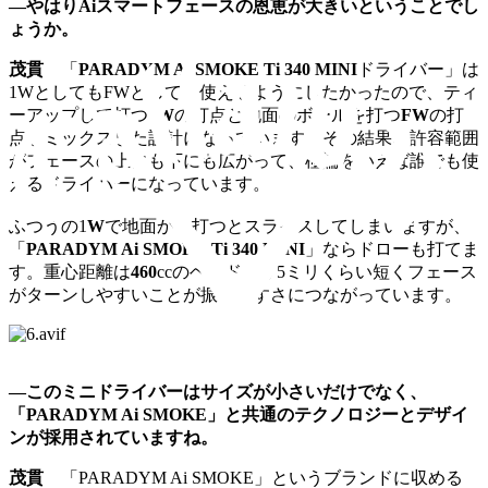
―やはりAiスマートフェースの恩恵が大きいということでし
ょうか。
茂貫
「
PARADYM Ai SMOKE Ti 340 MINI
ドライバー」は
1WとしてもFWとしても使えるようにしたかったので、ティ
ーアップして打つ1
W
の打点と地面のボールを打つ
FW
の打
点をミックスした設計になっています。その結果、許容範囲
がフェースの上にも下にも広がって、極論をいえば誰でも使
えるドライバーになっています。
ふつうの1
W
で地面から打つとスライスしてしまいますが、
「
PARADYM Ai SMOKE Ti 340 MINI
」ならドローも打てま
す。重心距離は
460
ccのヘッドより5ミリくらい短くフェース
がターンしやすいことが振りやすさにつながっています。
―このミニドライバーはサイズが小さいだけでなく、
「PARADYM Ai SMOKE」と共通のテクノロジーとデザイ
ンが採用されていますね。
茂貫
「PARADYM Ai SMOKE」というブランドに収める