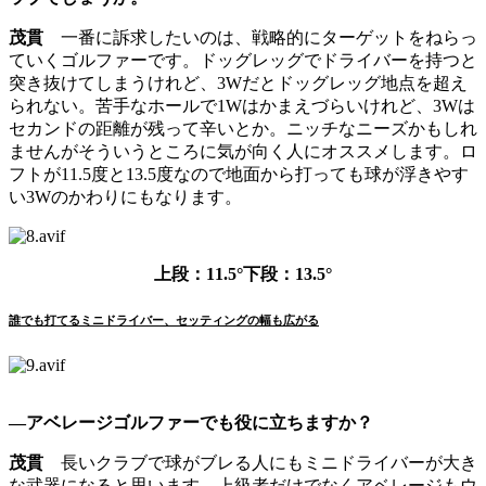
茂貫
一番に訴求したいのは、戦略的にターゲットをねらっ
ていくゴルファーです。ドッグレッグでドライバーを持つと
突き抜けてしまうけれど、3Wだとドッグレッグ地点を超え
られない。苦手なホールで1Wはかまえづらいけれど、3Wは
セカンドの距離が残って辛いとか。ニッチなニーズかもしれ
ませんがそういうところに気が向く人にオススメします。ロ
フトが11.5度と13.5度なので地面から打っても球が浮きやす
い3Wのかわりにもなります。
上段：11.5°下段：13.5°
誰でも打てるミニドライバー、セッティングの幅も広がる
―アベレージゴルファーでも役に立ちますか？
茂貫
長いクラブで球がブレる人にもミニドライバーが大き
な武器になると思います。上級者だけでなくアベレージもウ