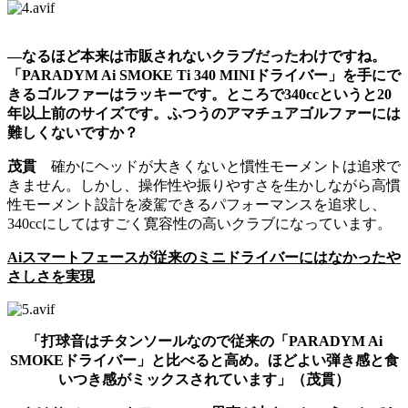
―なるほど本来は市販されないクラブだったわけですね。
「PARADYM Ai SMOKE Ti 340 MINIドライバー」を手にで
きるゴルファーはラッキーです。ところで340ccというと20
年以上前のサイズです。ふつうのアマチュアゴルファーには
難しくないですか？
茂貫
確かにヘッドが大きくないと慣性モーメントは追求で
きません。しかし、操作性や振りやすさを生かしながら高慣
性モーメント設計を凌駕できるパフォーマンスを追求し、
340ccにしてはすごく寛容性の高いクラブになっています。
Aiスマートフェースが従来のミニドライバーにはなかったや
さしさを実現
「打球音はチタンソールなので従来の「PARADYM Ai
SMOKEドライバー」と比べると高め。ほどよい弾き感と食
いつき感がミックスされています」（茂貫）