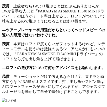
茂貫
上級者なら1Wより飛ぶことはたぶんありませんが、
1Wが苦手な人ほど「PARADYM Ai SMOKE Ti 340 MINIドラ
イバー」のほうがミート率は上がるし、ロフトがついていて
球も上がるので飛ぶようになることはあり得ます。
―ツアープレーヤー御用達だからといってヘッドスピードの
速い人限定ではないわけですね。
茂貫
本来はロフト12度くらいがフィットするけれど、レデ
ィースモデルを使うのは抵抗のあるシニアなんかにもいいの
では。「PARADYM Ai SMOKE Ti 340 MINIドライバー」の
ロフトなら打ち出し角を上げて飛ばせます。
―ロフトの選び方について何かアドバイスをお願いします。
茂貫
ティーショットだけで考えるなら11.5度、直ドラと両
方使うなら13.5度がオススメです。打ち出し角やスピン量は
Aiスマートフェースが適正にしてくれますが、アジャスタブ
ルホーゼルを動かして自分で味付けすることもできます。