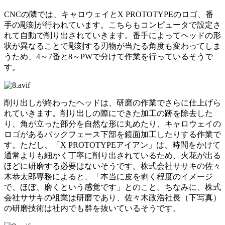
CNCの隣では、キャロウェイとX PROTOTYPEのロゴ、番
手の彫刻が行われています。こちらもコンピュータで設定さ
れて自動で削り出されていきます。番手によってヘッドの形
状が異なることで彫刻する刃物が当たる角度も変わってしま
うため、4～7番と8～PWで分けて作業を行っているそうで
す。
削り出しが終わったヘッドは、研磨の作業でさらに仕上げら
れていきます。削り出しの際にできた加工の跡を除去した
り、角が立った部分を自然な形に丸めたり、キャロウェイの
ロゴがあるバックフェース下部を鏡面加工したりする作業で
す。ただし、「X PROTOTYPEアイアン」は、時間をかけて
通常よりも細かく丁寧に削り出されているため、火花が出る
ほどに研磨する必要はないそうです。株式会社ササキの佐々
木恭太郎専務によると、「本当に皮を剥く程度のイメージ
で、ほぼ、磨くという感覚です」とのこと。ちなみに、株式
会社ササキの祖業は研磨であり、佐々木政浩社長（下写真）
の研磨技術は社内でも群を抜いているそうです。