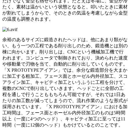
だけでなく金型も熱せられます。たとえば冬場に、金型が冷
たく、素材は温かいという状態となると、叩いたときに素材
が割れてしまうからで、そのときの気温を考慮しながら金型
の温度も調整されます。
余裕のあるサイズに鍛造されたヘッドは、他にあまり類がな
い、もう一つの工程である削り出しのため、鍛造機とは別の
棟に向かいます。削り出しは、CNCという機械加工機で行
われます。コンピュータで制御されており、決められた速度
や移動量で刃物を当て、自動的に削り出していくものです。
「X PROTOTYPEアイアン」では、余分な鍛造部分を大まか
に加工する粗加工、フェース面とホーゼル内外径加工、スコ
アライン加工、キャビティ加工というふうに工程を分けて、
複数のCNCで削り出していきます。ヘッドごとに全部の工
程を通しで行うことももちろん可能ですが、それでは1日あ
たりの加工数が減ってしまうので、流れ作業のような形式が
採用されています。「X PROTOTYPEアイアン」における加
工時間は、フェース面とホーゼル内外径加工のものは5時間
以上（一度に4つのヘッド）、キャビティ加工に至っては11
時間（一度に12個のヘッド）もかけているとのことです。