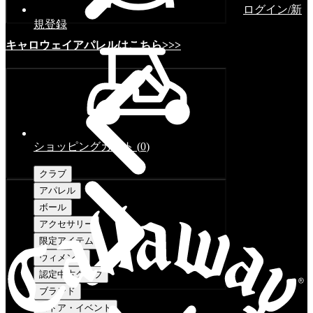
ログイン/新
規登録
キャロウェイアパレルはこちら>>>
ショッピングカート
(
0
)
クラブ
アパレル
ボール
アクセサリー
限定アイテム
ウィメンズ
認定中古クラブ
ブランド
ストア・イベント