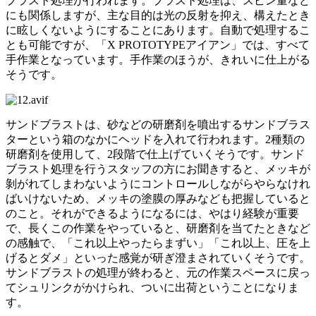
ブラスト処理が行われます。ブラスト処理は、スピン量など
にも関係しますが、主な目的は光の反射を抑え、構えたとき
に眩しくないようにすることにあります。自動で処理するこ
とも可能ですが、「X PROTOTYPEアイアン」では、すべて
手作業となっています。手作業のほうが、きれいに仕上がる
そうです。
サンドブラストは、砂などの研磨剤を噴出するサンドブラス
ターという箱のなかにヘッドを入れて行われます。2種類の
研磨剤を使用して、2段階で仕上げていくそうです。サンド
ブラスト処理を行うスタッフの方にお聞きすると、メッキが
剝がれてしまわないようにコントロールしながらやらなけれ
ばいけないため、メッキの塗膜の厚みなども把握していると
のこと。それができるようになるには、やはり経験が重要
で、長くこの作業をやっていると、研磨剤を当てたときなど
の感触で、「これ以上やったらまずい」「これ以上、圧を上
げるとダメ」といった感覚が研ぎ澄まされていくそうです。
サンドブラストの処理が終わると、元の作業スペースに戻っ
てシュリンクがかけられ、ついに出荷ということになりま
す。