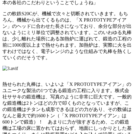
本の各社のこだわりということでしょうね」
この軟鉄S20Cが、機械で次々と切断されていきます。もち
ろん、機械から出てくるものは、「X PROTOTYPEアイア
ン」のヘッドに合わせた長さになっており、余分な部分が出
ないようにミリ単位で調整されています。このいわゆる丸棒
は、少し離れた場所にある加熱炉に運ばれて、鍛造の工程の
前に1000度以上まで熱せられます。加熱炉は、実際に火を出
すわけではなく、電子レンジのような仕組みで丸棒を熱くし
ていくのだそうです。
熱せられた丸棒は、いよいよ「X PROTOTYPEアイアン」の
ユニークな製法の1つである鍛造の工程に入ります。株式会
社ササキの鍛造機は、写真のように非常に巨大です。一般的
な鍛造機は2トンほどの力で叩くものとなっていますが、こ
の鍛造機はチタンも成形できるほどの力があり、その数値は
なんと最大で約1600トン（「X PROTOTYPEアイアン」は
600トンで鍛造）！ あまりに力が強すぎるため、この鍛造
機は工場の床に置かれてはおらず、地面にしっかりとした基