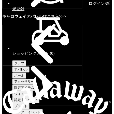
ログイン/新
規登録
キャロウェイアパレルはこちら>>>
ショッピングカート
(
0
)
クラブ
アパレル
ボール
アクセサリー
限定アイテム
ウィメンズ
認定中古クラブ
ブランド
ストア・イベント