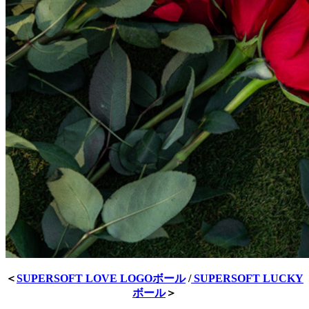
＜
SUPERSOFT LOVE LOGOボール
/
SUPERSOFT LUCKY
ボール
＞