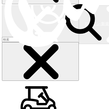
ログイン/新
ショッピングカート
(
0
)