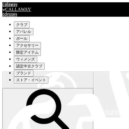
callaway
CALLAWAY
odyssey
ODYSSEY
travismathew
クラブ
アパレル
ボール
outlet
アクセサリー
OUTLET
限定アイテム
ウィメンズ
キャロウェイアパレルはこちら>>>
認定中古クラブ
ブランド
ストア・イベント
注文状況
キャロウェイアパレルはこちら>>>