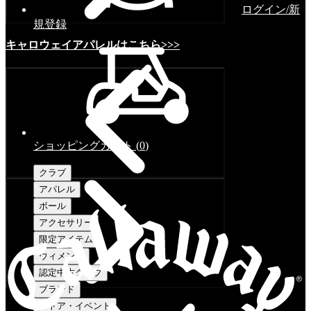
ログイン/新
規登録
キャロウェイアパレルはこちら>>>
ショッピングカート
(
0
)
クラブ
アパレル
ボール
アクセサリー
限定アイテム
ウィメンズ
認定中古クラブ
ブランド
ストア・イベント