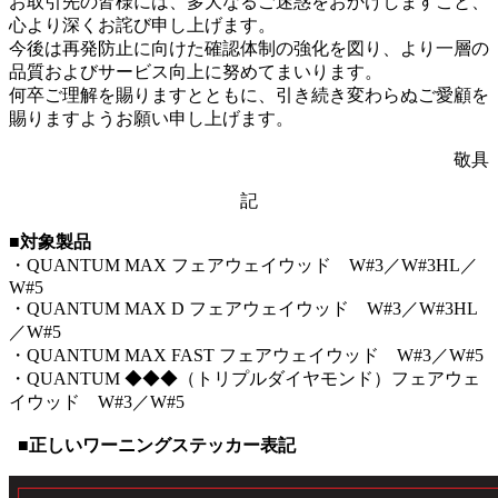
お取引先の皆様には、多大なるご迷惑をおかけしますこと、
心より深くお詫び申し上げます。
今後は再発防止に向けた確認体制の強化を図り、より一層の
品質およびサービス向上に努めてまいります。
何卒ご理解を賜りますとともに、引き続き変わらぬご愛顧を
賜りますようお願い申し上げます。
敬具
記
■対象製品
・QUANTUM MAX フェアウェイウッド W#3／W#3HL／
W#5
・QUANTUM MAX D フェアウェイウッド W#3／W#3HL
／W#5
・QUANTUM MAX FAST フェアウェイウッド W#3／W#5
・QUANTUM ◆◆◆（トリプルダイヤモンド）フェアウェ
イウッド W#3／W#5
■正しいワーニングステッカー表記