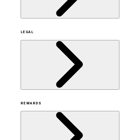
企業概要
LEGAL
サステナビリティの取り組み（日本）
サステナビリティの取り組み（米国/英語）
ヒストリー
採用情報
利用規約
REWARDS
オンラインストア利用規約
プライバシーポリシー
特定商取引法に基づく表示
古物営業法に基づく表示